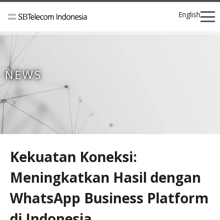
English
NEWS
Kekuatan Koneksi:
Meningkatkan Hasil dengan
WhatsApp Business Platform
di Indonesia