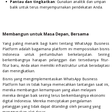
Pantau dan tingkatkan
: Gunakan analitik dan umpan
balik untuk terus menyempurnakan pendekatan Anda.
Membangun untuk Masa Depan, Bersama
Yang paling menarik bagi kami tentang WhatsApp Business
Platform adalah bagaimana platform ini memposisikan bisnis
Indonesia untuk pertumbuhan berkelanjutan. Seiring
berkembangnya harapan pelanggan dan tersedianya fitur-
fitur baru, Anda akan memiliki infrastruktur untuk beradaptasi
dan meningkatkan.
Bisnis yang mengimplementasikan WhatsApp Business
Platform hari ini tidak hanya memecahkan tantangan saat ini,
mereka membangun kemampuan yang akan melayani
mereka dengan baik seiring terus berkembangnya ekonomi
digital Indonesia. Mereka menciptakan pengalaman
pelanggan yang tidak dapat ditandingi oleh pesaing yang
menggunakan alat dasar.