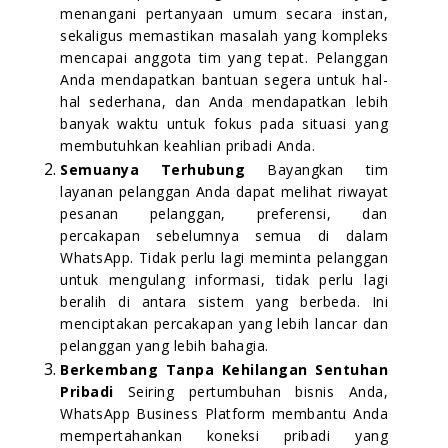
menangani pertanyaan umum secara instan,
sekaligus memastikan masalah yang kompleks
mencapai anggota tim yang tepat. Pelanggan
Anda mendapatkan bantuan segera untuk hal-
hal sederhana, dan Anda mendapatkan lebih
banyak waktu untuk fokus pada situasi yang
membutuhkan keahlian pribadi Anda.
Semuanya Terhubung
Bayangkan tim
layanan pelanggan Anda dapat melihat riwayat
pesanan pelanggan, preferensi, dan
percakapan sebelumnya semua di dalam
WhatsApp. Tidak perlu lagi meminta pelanggan
untuk mengulang informasi, tidak perlu lagi
beralih di antara sistem yang berbeda. Ini
menciptakan percakapan yang lebih lancar dan
pelanggan yang lebih bahagia.
Berkembang Tanpa Kehilangan Sentuhan
Pribadi
Seiring pertumbuhan bisnis Anda,
WhatsApp Business Platform membantu Anda
mempertahankan koneksi pribadi yang