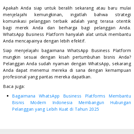
Apakah Anda siap untuk beralih sekarang atau baru mulai
menjelajahi kemungkinan, ingatlah bahwa strategi
komunikasi pelanggan terbaik adalah yang terasa otentik
bagi merek Anda dan berharga bagi pelanggan Anda.
WhatsApp Business Platform hanyalah alat untuk membantu
Anda mencapainya dengan lebih efektif.
Siap menjelajahi bagaimana WhatsApp Business Platform
mungkin sesuai dengan kisah pertumbuhan bisnis Anda?
Pelanggan Anda sudah nyaman dengan WhatsApp, sekarang
Anda dapat menemui mereka di sana dengan kemampuan
profesional yang pantas mereka dapatkan.
Baca juga:
Bagaimana WhatsApp Business Platforms Membantu
Bisnis Modern Indonesia Membangun Hubungan
Pelanggan yang Lebih Kuat di Tahun 2025