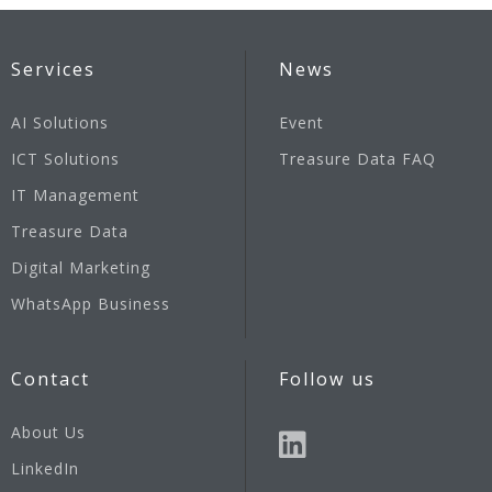
Services
News
AI Solutions
Event
ICT Solutions
Treasure Data FAQ
IT Management
Treasure Data
Digital Marketing
WhatsApp Business
Contact
Follow us
About Us
LinkedIn