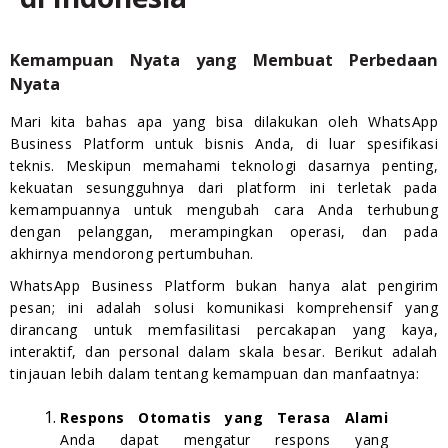
Kemampuan Nyata yang Membuat Perbedaan
Nyata
Mari kita bahas apa yang bisa dilakukan oleh WhatsApp
Business Platform untuk bisnis Anda, di luar spesifikasi
teknis. Meskipun memahami teknologi dasarnya penting,
kekuatan sesungguhnya dari platform ini terletak pada
kemampuannya untuk mengubah cara Anda terhubung
dengan pelanggan, merampingkan operasi, dan pada
akhirnya mendorong pertumbuhan.
WhatsApp Business Platform bukan hanya alat pengirim
pesan; ini adalah solusi komunikasi komprehensif yang
dirancang untuk memfasilitasi percakapan yang kaya,
interaktif, dan personal dalam skala besar. Berikut adalah
tinjauan lebih dalam tentang kemampuan dan manfaatnya:
Respons Otomatis yang Terasa Alami
Anda dapat mengatur respons yang