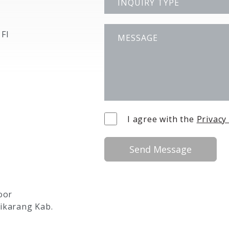
 Fl
,
I agree with the
Privacy
Send Message
oor
Cikarang Kab.