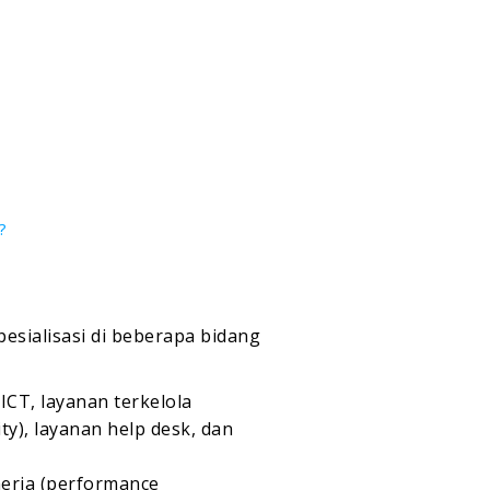
?
esialisasi di beberapa bidang
CT, layanan terkelola
y), layanan help desk, dan
nerja (performance