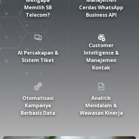
Mengapa
Manajemen
Memilih SB
Cerdas WhatsApp
Telecom?
Business API
Customer
AI Percakapan &
Intelligence &
Sistem Tiket
Manajemen
Kontak
Otomatisasi
Analitik
Kampanye
Mendalam &
Berbasis Data
Wawasan Kinerja